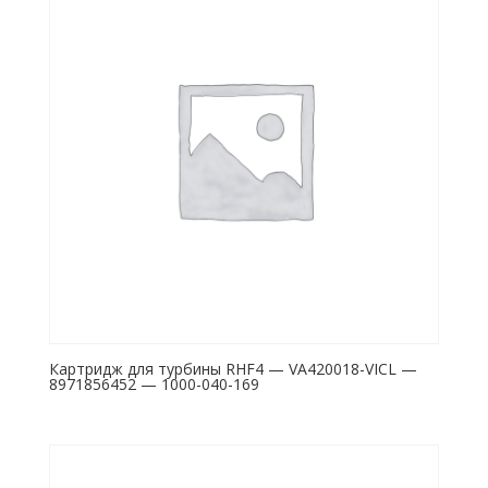
Картридж для турбины RHF4 — VA420018-VICL —
8971856452 — 1000-040-169