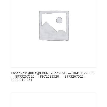
Картридж для турбины GT2256MS — 704136-5003S
— 8973267520 — 8972083520 — 8973267520 —
1000-010-251