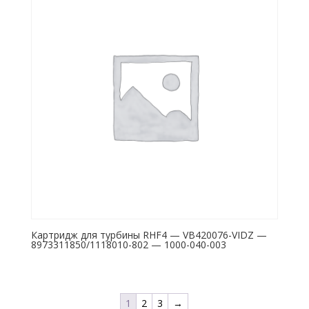
Картридж для турбины RHF4 — VB420076-VIDZ —
8973311850/1118010-802 — 1000-040-003
1
2
3
→