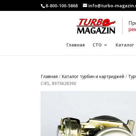
8-800-100-5868
info@turbo-magazin.
Главная
СТО
Каталог
Главная
/
Каталог турбин и картриджей
/
Тур
CIES, 8973628390