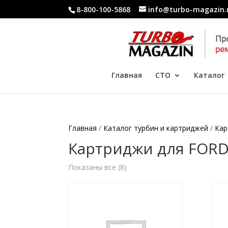
8-800-100-5868
info@turbo-magazin.
Главная
СТО
Каталог
Главная
/
Каталог турбин и картриджей
/
Кар
Картриджи для FORD
Показаны все (8)