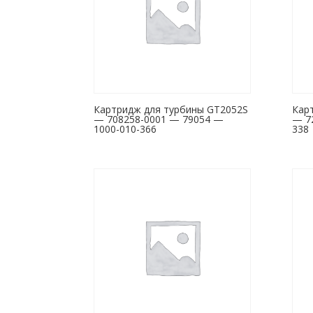
Картридж для турбины GT2052S
Кар
— 708258-0001 — 79054 —
— 7
1000-010-366
338