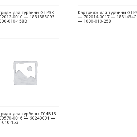
тридж для турбины GTP38
Картридж для турбины GTP
02012-0010 — 1831383C93
— 702014-0017 — 1831434C
000-010-158B
— 1000-010-258
тридж для турбины T04B18
09570-0016 — 68240C91 —
-010-153